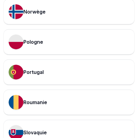
Norwège
Pologne
Portugal
Roumanie
Slovaquie