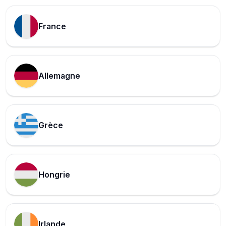
France
Allemagne
Grèce
Hongrie
Irlande